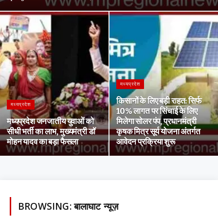
मध्यप्रदेश
किसानों के लिए बड़ी राहत: सिर्फ
मध्यप्रदेश
10% लागत पर सिंचाई के लिए
मध्यप्रदेश जनजातीय युवाओं को
मिलेगा सोलर पंप, प्रधानमंत्री
सीधी भर्ती का लाभ, मुख्यमंत्री डॉ
कृषक मित्र सूर्य योजना अंतर्गत
मोहन यादव का बड़ा फैसला
आवेदन प्रक्रिया शुरू
BROWSING:
बालाघाट न्यूज़