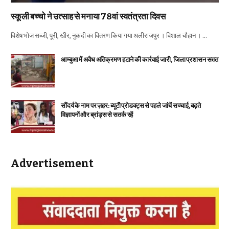
स्कूली बच्चो ने उत्साह से मनाया 78वां स्वतंत्रता दिवस
विशेष भोज सब्जी, पूरी, खीर, नुक़दी का वितरण किया गया अलीराजपुर । विशाल चौहान । …
आम्बुआ में अवैध अतिक्रमण हटाने की कार्रवाई जारी, जिला प्रशासन सख्त
सौंदर्य के नाम पर ज़हर: ब्यूटी प्रोडक्ट्स से पहले जांचें सच्चाई, बढ़ते
विज्ञापनों और ब्रांड्स से सतर्क रहें
Advertisement