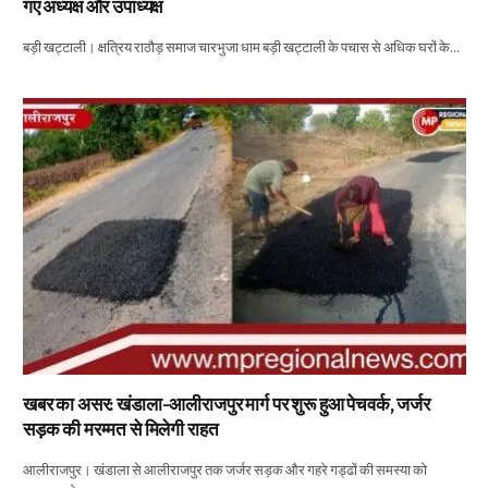
गए अध्यक्ष और उपाध्यक्ष
बड़ी खट्टाली। क्षत्रिय राठौड़ समाज चारभुजा धाम बड़ी खट्टाली के पचास से अधिक घरों के…
खबर का असर: खंडाला-आलीराजपुर मार्ग पर शुरू हुआ पेचवर्क, जर्जर
सड़क की मरम्मत से मिलेगी राहत
आलीराजपुर। खंडाला से आलीराजपुर तक जर्जर सड़क और गहरे गड्ढों की समस्या को