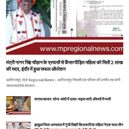
मंत्री नागर सिंह चौहान के प्रयासों से कैंसर पीड़ित महिला को मिली 2 लाख
की मदद, इंदौर में हुआ सफल ऑपरेशन
अलीराजपुर, MP Regional News। अलीराजपुर निवासी एक परिवार की उम्मीद तब जागी
जब मध्यप्रदेश सरकार…
सराफा बाजार: सोना-चांदी में उतार-चढ़ाव जारी, कीमतों में नरमी
झाबुआ जिला अस्पताल में गूंजी तिहरी किलकारियां: महिला ने एक साथ तीन