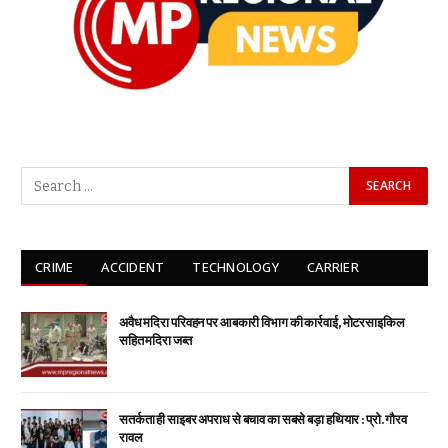
CRIME
ACCIDENT
TECHNOLOGY
CARRIER
अवैध मदिरा परिवहन पर आबकारी विभाग की कार्रवाई, मोटरसाइकिल
सहित मदिरा जब्त
सतर्कता ही साइबर अपराध से बचाव का सबसे बड़ा हथियार : प्रो. गौरव
रावल