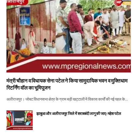
मंत्री चौहान व विधायक सेना पटेल ने किया सामुदायिक भवन व मुक्तिधाम
रिटर्निंग वॉल का भूमिपूजन
अलीराजपुर। जोबट विधानसभा क्षेत्र के ग्राम बड़ी खट्टाली में विकास कार्यों की नई पहल के…
झाबुआ और अलीराजपुर जिले में शराबबंदी लागू की जाए: महेश पटेल