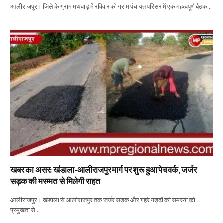
आलीराजपुर। जिले के ग्राम मथवाड़ में रविवार को ग्राम पंचायत परिसर में एक महत्वपूर्ण बैठक…
खबर का असर: खंडाला-आलीराजपुर मार्ग पर शुरू हुआ पेचवर्क, जर्जर
सड़क की मरम्मत से मिलेगी राहत
आलीराजपुर। खंडाला से आलीराजपुर तक जर्जर सड़क और गहरे गड्ढों की समस्या को
प्रमुखता से…