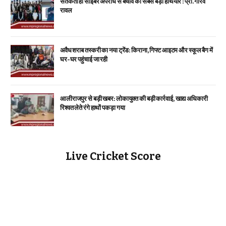
सतर्कता ही साइबर अपराध से बचाव का सबसे बड़ा हथियार : प्रो. गौरव
रावल
अवैध शराब तस्करी का नया ट्रेंड: किराना, गिफ्ट आइटम और स्कूल बैग में
घर-घर पहुंचाई जा रही
आलीराजपुर से बड़ी खबर: लोकायुक्त की बड़ी कार्रवाई, खाद्य अधिकारी
रिश्वत लेते रंगे हाथों पकड़ा गया
Live Cricket Score