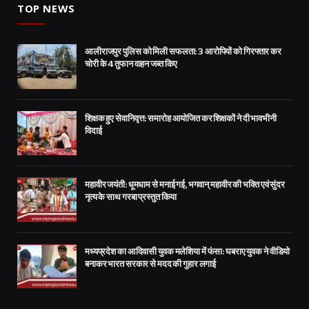
TOP NEWS
आलीराजपुर पुलिस को मिली सफलता: 3 आरोपियों को गिरफ्तार कर
चोरी के 4 तुफान वाहन जब्त किए
शिक्षक हुए सेवानिवृत्त: समारोह आयोजित कर शिक्षकों ने दी भावभीनी
विदाई
महावीर जयंती: धूमधाम से मनाई गई, भगवान् महावीर की भक्ति एवं सुंदर
नृत्य के साथ गरबा प्रस्तुत किया
मध्यप्रदेश का आदिवासी युवक मलेशिया में फंसा: घबराए युवक ने वीडियो
बनाकर भारत सरकार से मदद की गुहार लगाई