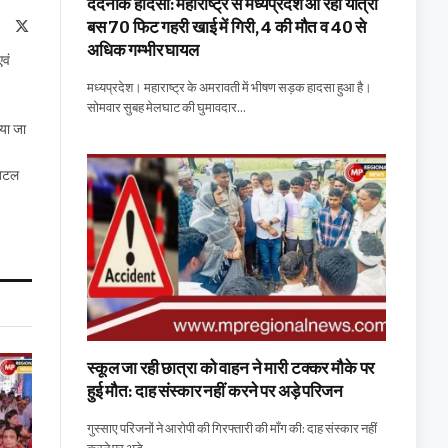
दर्दनाक हादसा: महाराष्ट्र से मध्यप्रदेश आ रही यात्री
बस 70 फिट गहरी खाई में गिरी, 4 की मौत व 40 से
te
Facebook
X
(Twitter)
अधिक गम्भीर घायल
एवं
मध्यप्रदेश। महाराष्ट्र के अमरावती में भीषण सड़क हादसा हुआ है।
सोमवार सुबह मेलघाट की घुमावदार…
िया जा
जिटल
स्कूल जा रही छात्रा को वाहन ने मारी टक्कर मौके पर
हुई मौत: दाह संस्कार नहीं करने पर अड़े परिजन
गुस्साए परिजनों ने आरोपी की गिरफ्तारी की माँग की: दाह संस्कार नहीं