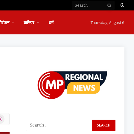
ोरंजन
करियर
धर्म
Thursday, August 6
ok
stagram