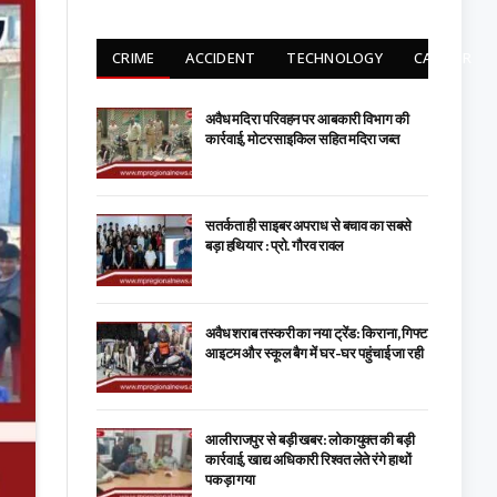
CRIME
ACCIDENT
TECHNOLOGY
CARRIER
अवैध मदिरा परिवहन पर आबकारी विभाग की
कार्रवाई, मोटरसाइकिल सहित मदिरा जब्त
सतर्कता ही साइबर अपराध से बचाव का सबसे
बड़ा हथियार : प्रो. गौरव रावल
अवैध शराब तस्करी का नया ट्रेंड: किराना, गिफ्ट
आइटम और स्कूल बैग में घर-घर पहुंचाई जा रही
आलीराजपुर से बड़ी खबर: लोकायुक्त की बड़ी
कार्रवाई, खाद्य अधिकारी रिश्वत लेते रंगे हाथों
पकड़ा गया