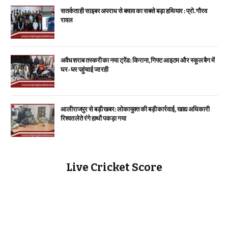
सतर्कता ही साइबर अपराध से बचाव का सबसे बड़ा हथियार : प्रो. गौरव
रावल
अवैध शराब तस्करी का नया ट्रेंड: किराना, गिफ्ट आइटम और स्कूल बैग में
घर-घर पहुंचाई जा रही
आलीराजपुर से बड़ी खबर: लोकायुक्त की बड़ी कार्रवाई, खाद्य अधिकारी
रिश्वत लेते रंगे हाथों पकड़ा गया
Live Cricket Score