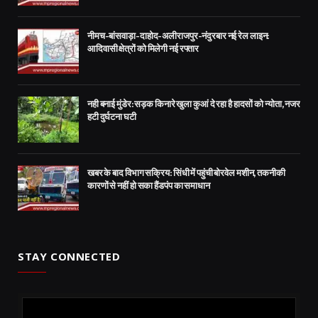
नीमच-बांसवाड़ा-दाहोद-अलीराजपुर-नंदुरबार नई रेल लाइन:
आदिवासी क्षेत्रों को मिलेगी नई रफ्तार
नही बनाई मुंडेर: सड़क किनारे खुला कुआं दे रहा है हादसों को न्योता, नजर
हटी दुर्घटना घटी
खबर के बाद विभाग सक्रिय: सिंधी में पहुंची बोरवेल मशीन, तकनीकी
कारणों से नहीं हो सका हैंडपंप का समाधान
STAY CONNECTED