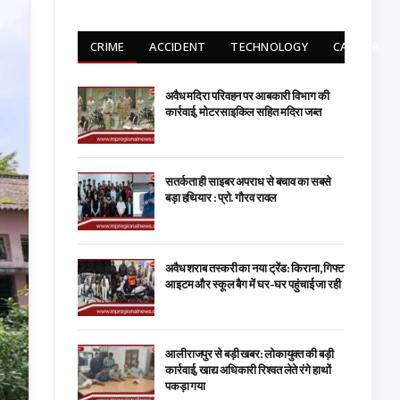
CRIME
ACCIDENT
TECHNOLOGY
CARRIER
अवैध मदिरा परिवहन पर आबकारी विभाग की
कार्रवाई, मोटरसाइकिल सहित मदिरा जब्त
सतर्कता ही साइबर अपराध से बचाव का सबसे
बड़ा हथियार : प्रो. गौरव रावल
अवैध शराब तस्करी का नया ट्रेंड: किराना, गिफ्ट
आइटम और स्कूल बैग में घर-घर पहुंचाई जा रही
आलीराजपुर से बड़ी खबर: लोकायुक्त की बड़ी
कार्रवाई, खाद्य अधिकारी रिश्वत लेते रंगे हाथों
पकड़ा गया