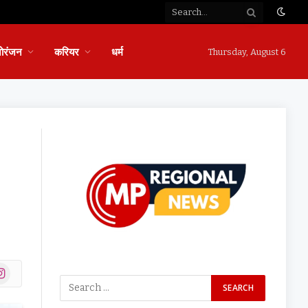
ोरंजन
करियर
धर्म
Thursday, August 6
ok
stagram