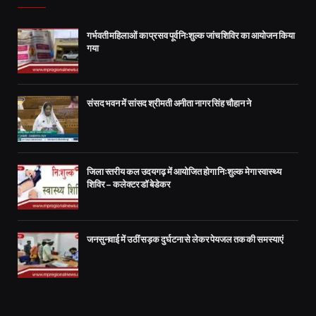
गर्भवती महिलाओं का प्रसव पूर्व निःशुल्क जांच शिविर का आयोजन किया
गया
संसद भवन में सांसद श्रीमती अनीता नागर सिंह चौहान ने
जिला स्तरीय कल उदयगढ़ में आयोजित होगा निःशुल्क मेगा स्वास्थ्य
शिविर – कलेक्टर डॉ बेडेकर
जनसुनवाई में उठीं सड़क दुर्घटना से लेकर पेयजल तक की समस्याएं